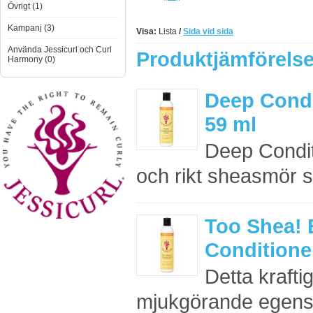
Övrigt (1)
Kampanj (3)
Visa:
Lista
/
Sida vid sida
Använda Jessicurl och Curl
Produktjämförelse
Harmony (0)
Deep Condi
59 ml
Deep Condit
och rikt sheasmör som 
Too Shea! 
Conditioner
Detta krafti
mjukgörande egensk