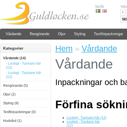
Språk
Valu
€
SE
Vårdande
Rengörande
Oljor
Styling
Testförpackningar
Hem
»
Vårdande
Kategorier
Vårdande (14)
Vårdande
- Lockigt - Tunnare hår
(12)
- Lockigt - Tjockare hår
(12)
Inpackningar och ba
Rengörande (5)
Oljor (2)
Förfina sökn
Styling (9)
Testförpackningar (0)
Lockigt - Tunnare hår (12)
Hudvård (1)
Lockigt - Tjockare hår
(12)