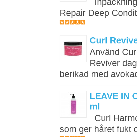
Inpackning 
Repair Deep Conditi
Curl Reviv
Använd Cur
Reviver dagl
berikad med avokad
LEAVE IN 
ml
Curl Harmon
som ger håret fukt 