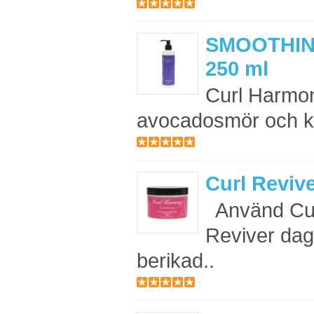
SMOOTHIN
250 ml
Curl Harmon
avocadosmör och kok
Curl Revive
Använd Cur
Reviver dagl
berikad..