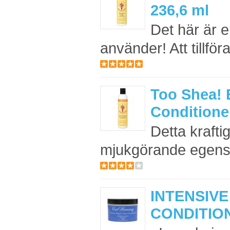
236,6 ml
Det här är e
använder! Att tillföra f
Too Shea! 
Conditioner
Detta krafti
mjukgörande egensk
INTENSIVE
CONDITION