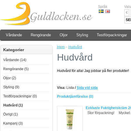
Språk
Valu
€
SE
Vårdande
Rengörande
Oljor
Styling
Testförpackningar
Hem
»
Hudvård
Kategorier
Hudvård
Vårdande (14)
Rengörande (5)
Hudvård för alla! Jag jobbar på fler produkter!
Oljor (2)
Styling (9)
Visa:
Lista
/
Sida vid sida
Testförpackningar (0)
Produktjämförelse (0)
Hudvård (1)
Exklusiv Fuktighetskräm 2
Stor förpackning! Mycket d
Övrigt (1)
Kampanj (3)